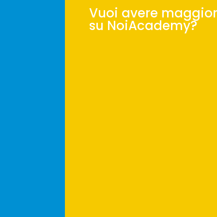
Vuoi avere maggior
su NoiAcademy?