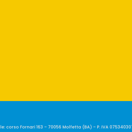
ale: corso Fornari 163 – 70056 Molfetta (BA) – P. IVA 0753403